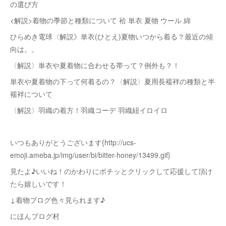
の選び方
<解説>着物の季節と種類について 袷 単衣 夏物 ウール 綿
ひらめき電球〈解説》単衣(ひとえ)夏物いつから着る？最近の傾
向は。。
〈解説〉単衣や夏着物に合わせる帯って？例外も？！
単衣や夏着物の下って何着るの？〈解説〉夏用長襦袢の種類と半
襦袢について
〈解説〉羽織の着方！羽織コーデ 羽織紐イロイロ
いつもありがとうございます{http://ucs-
emoji.ameba.jp/img/user/bi/bitter-honey/13499.gif}
見たよ♪いいね！のかわりにポチッとクリックして応援して頂け
たら嬉しいです！
↓着物ブログ色々見られます♪
にほんブログ村