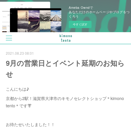
Ameba Owndで
あなただけのホームページやブログをつ
くろう
今すぐ試す
2021.08.23 08:01
9月の営業日とイベント延期のお知ら
せ
こんにちは♪
京都から2駅！滋賀県大津市のキモノセレクトショップ＊kimono
tento＊です👘
お待たせいたしました！！