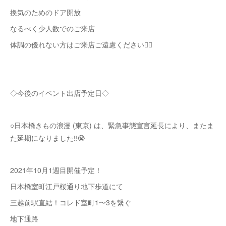
換気のためのドア開放
なるべく少人数でのご来店
体調の優れない方はご来店ご遠慮ください🙇‍♀️
◇今後のイベント出店予定日◇
○日本橋きもの浪漫 (東京) は、緊急事態宣言延長により、またま
た延期になりました‼️😭
2021年10月1週目開催予定！
日本橋室町江戸桜通り地下歩道にて
三越前駅直結！コレド室町1〜3を繋ぐ
地下通路